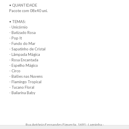
• QUANTIDADE
Pacote com 08x40 uni.
• TEMAS:
- Unicórnio
- Batizado Rosa
- Pop It
- Fundo do Mar
- Sapatinho de Cristal
- Lâmpada Mágica
- Rosa Encantada
- Espelho Mágico
- Circo
- Balões nas Nuvens
- Flamingo Tropical
- Tucano Floral
- Bailarina Baby
Rua Antônio Fernandes Figuerôa, 1691 - Lagoinha -